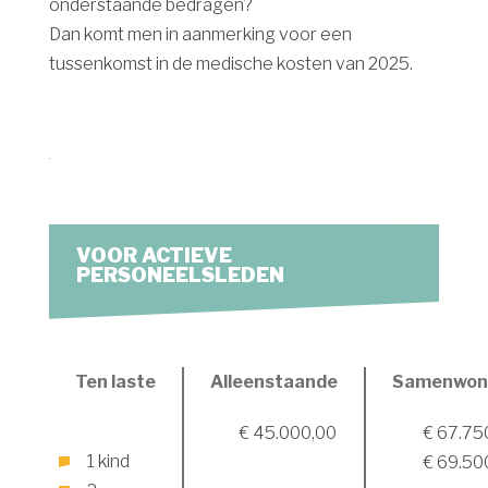
onderstaande bedragen?
Dan komt men in aanmerking voor een
tussenkomst in de medische kosten van 2025.
VOOR ACTIEVE
PERSONEELSLEDEN
Ten laste
Alleenstaande
Samenwon
€ 45.000,00
€ 67.75
1 kind
€ 69.50