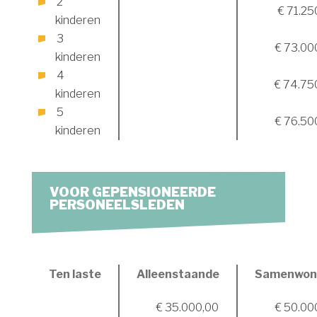
2
€ 71.25
kinderen
3
€ 73.00
kinderen
4
€ 74.75
kinderen
5
€ 76.50
kinderen
VOOR GEPENSIONEERDE
PERSONEELSLEDEN
Ten laste
Alleenstaande
Samenwon
€ 35.000,00
€ 50.00