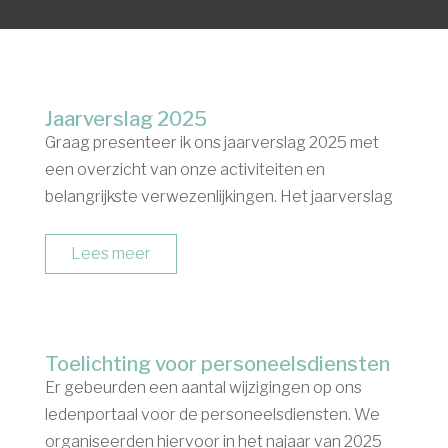
Jaarverslag 2025
Graag presenteer ik ons jaarverslag 2025 met
een overzicht van onze activiteiten en
belangrijkste verwezenlijkingen. Het jaarverslag
kan je bekijken door op de afbeelding hieronder
te klikken. Lees op je eigen tempo verder door
Lees meer
telkens aan de rechterkant van het...
Toelichting voor personeelsdiensten
Er gebeurden een aantal wijzigingen op ons
ledenportaal voor de personeelsdiensten. We
organiseerden hiervoor in het najaar van 2025