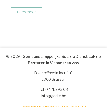
een aantal infosessies verspreid door
Vlaanderen. Op 6 en 11 maart 2026 hielden we
Lees meer
een webinar over de laatste...
© 2019 - Gemeenschappelijke Sociale Dienst Lokale
Besturen in Vlaanderen vzw
Bischoffsheimlaan 1-8
1000 Brussel
Tel: 02 215 93 68
info@gsd-v.be